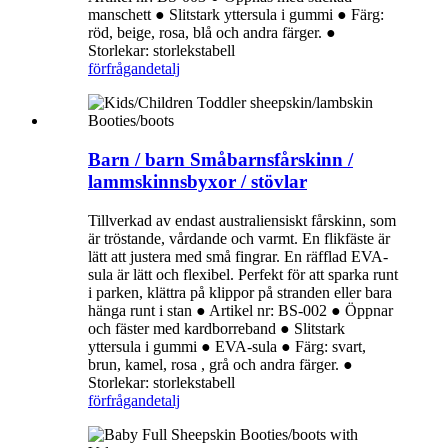
manschett ● Slitstark yttersula i gummi ● Färg:
röd, beige, rosa, blå och andra färger. ●
Storlekar: storlekstabell
förfrågan
detalj
Barn / barn Småbarnsfårskinn /
lammskinnsbyxor / stövlar
Tillverkad av endast australiensiskt fårskinn, som
är tröstande, vårdande och varmt. En flikfäste är
lätt att justera med små fingrar. En räfflad EVA-
sula är lätt och flexibel. Perfekt för att sparka runt
i parken, klättra på klippor på stranden eller bara
hänga runt i stan ● Artikel nr: BS-002 ● Öppnar
och fäster med kardborreband ● Slitstark
yttersula i gummi ● EVA-sula ● ​​Färg: svart,
brun, kamel, rosa , grå och andra färger. ●
Storlekar: storlekstabell
förfrågan
detalj