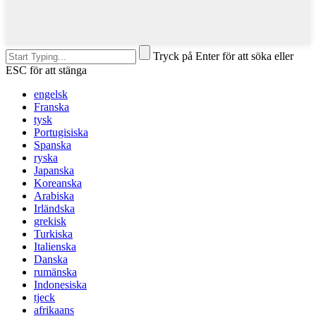
Tryck på Enter för att söka eller
ESC för att stänga
engelsk
Franska
tysk
Portugisiska
Spanska
ryska
Japanska
Koreanska
Arabiska
Irländska
grekisk
Turkiska
Italienska
Danska
rumänska
Indonesiska
tjeck
afrikaans