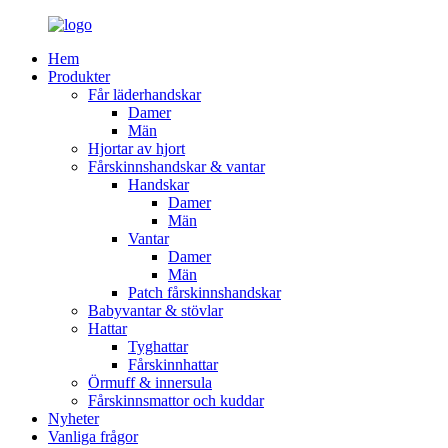
Hem
Produkter
Får läderhandskar
Damer
Män
Hjortar av hjort
Fårskinnshandskar & vantar
Handskar
Damer
Män
Vantar
Damer
Män
Patch fårskinnshandskar
Babyvantar & stövlar
Hattar
Tyghattar
Fårskinnhattar
Örmuff & innersula
Fårskinnsmattor och kuddar
Nyheter
Vanliga frågor