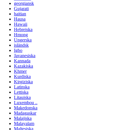
georgiansk
Gujarati
haitian
Hausa
Hawaii
Hebreiska
Hmong
Ungerska
isländsk
Igbo
Javanesiska
Kannada
Kazakiska
Khmer
Kurdiska
Kirgiziska
Latinska
Lettiska
Litauiska
Luxembou ..
Makedonska
Madagaskar
Malajiska
Malayalam
Maltesiska