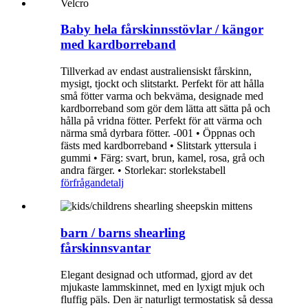
Baby hela fårskinnsstövlar / kängor
med kardborreband
Tillverkad av endast australiensiskt fårskinn,
mysigt, tjockt och slitstarkt. Perfekt för att hålla
små fötter varma och bekväma, designade med
kardborreband som gör dem lätta att sätta på och
hålla på vridna fötter. Perfekt för att värma och
närma små dyrbara fötter. -001 • Öppnas och
fästs med kardborreband • Slitstark yttersula i
gummi • Färg: svart, brun, kamel, rosa, grå och
andra färger. • Storlekar: storlekstabell
förfrågan
detalj
barn / barns shearling
fårskinnsvantar
Elegant designad och utformad, gjord av det
mjukaste lammskinnet, med en lyxigt mjuk och
fluffig päls. Den är naturligt termostatisk så dessa