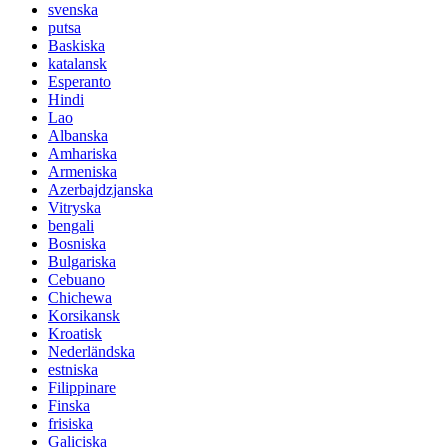
svenska
putsa
Baskiska
katalansk
Esperanto
Hindi
Lao
Albanska
Amhariska
Armeniska
Azerbajdzjanska
Vitryska
bengali
Bosniska
Bulgariska
Cebuano
Chichewa
Korsikansk
Kroatisk
Nederländska
estniska
Filippinare
Finska
frisiska
Galiciska