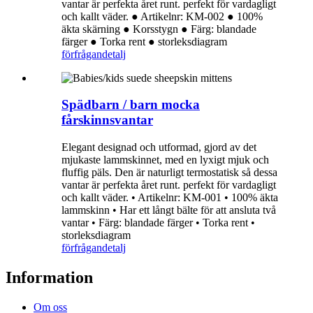
vantar är perfekta året runt. perfekt för vardagligt
och kallt väder. ● Artikelnr: KM-002 ● 100%
äkta skärning ● Korsstygn ● Färg: blandade
färger ● Torka rent ● storleksdiagram
förfrågan
detalj
Spädbarn / barn mocka
fårskinnsvantar
Elegant designad och utformad, gjord av det
mjukaste lammskinnet, med en lyxigt mjuk och
fluffig päls. Den är naturligt termostatisk så dessa
vantar är perfekta året runt. perfekt för vardagligt
och kallt väder. • Artikelnr: KM-001 • 100% äkta
lammskinn • Har ett långt bälte för att ansluta två
vantar • Färg: blandade färger • Torka rent •
storleksdiagram
förfrågan
detalj
Information
Om oss