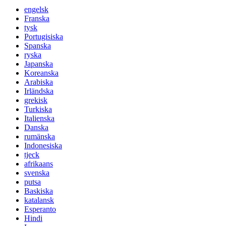
engelsk
Franska
tysk
Portugisiska
Spanska
ryska
Japanska
Koreanska
Arabiska
Irländska
grekisk
Turkiska
Italienska
Danska
rumänska
Indonesiska
tjeck
afrikaans
svenska
putsa
Baskiska
katalansk
Esperanto
Hindi