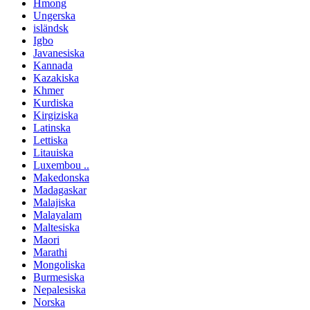
Hmong
Ungerska
isländsk
Igbo
Javanesiska
Kannada
Kazakiska
Khmer
Kurdiska
Kirgiziska
Latinska
Lettiska
Litauiska
Luxembou ..
Makedonska
Madagaskar
Malajiska
Malayalam
Maltesiska
Maori
Marathi
Mongoliska
Burmesiska
Nepalesiska
Norska