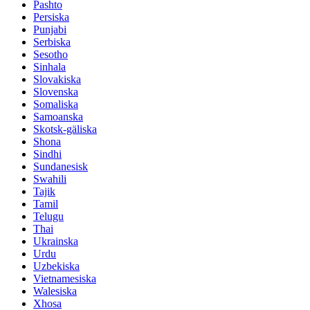
Pashto
Persiska
Punjabi
Serbiska
Sesotho
Sinhala
Slovakiska
Slovenska
Somaliska
Samoanska
Skotsk-gäliska
Shona
Sindhi
Sundanesisk
Swahili
Tajik
Tamil
Telugu
Thai
Ukrainska
Urdu
Uzbekiska
Vietnamesiska
Walesiska
Xhosa