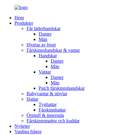
Hem
Produkter
Får läderhandskar
Damer
Män
Hjortar av hjort
Fårskinnshandskar & vantar
Handskar
Damer
Män
Vantar
Damer
Män
Patch fårskinnshandskar
Babyvantar & stövlar
Hattar
Tyghattar
Fårskinnhattar
Örmuff & innersula
Fårskinnsmattor och kuddar
Nyheter
Vanliga frågor