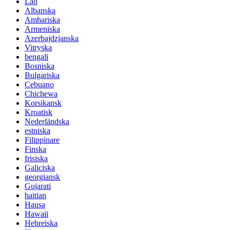
Lao
Albanska
Amhariska
Armeniska
Azerbajdzjanska
Vitryska
bengali
Bosniska
Bulgariska
Cebuano
Chichewa
Korsikansk
Kroatisk
Nederländska
estniska
Filippinare
Finska
frisiska
Galiciska
georgiansk
Gujarati
haitian
Hausa
Hawaii
Hebreiska