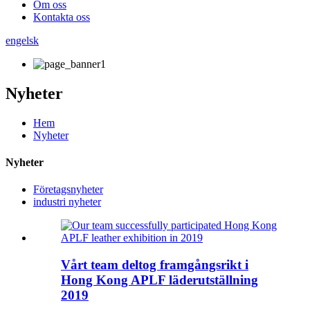
Om oss
Kontakta oss
engelsk
Nyheter
Hem
Nyheter
Nyheter
Företagsnyheter
industri nyheter
Vårt team deltog framgångsrikt i
Hong Kong APLF läderutställning
2019