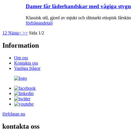
Damer får läderhandskar med vågiga stygn
Klassisk stil, gjord av mjukt och slitstarkt etiopisk får
förfrågan
detalj
1
2
Nästa>
>>
Sida 1/2
Information
Om oss
Kontakta oss
Vanliga frågor
förfrågan nu
kontakta oss