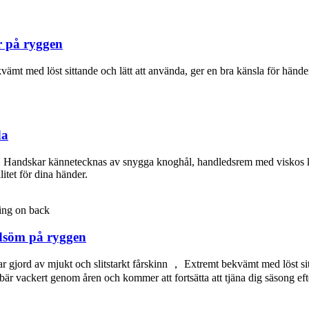
 på ryggen
ämt med löst sittande och lätt att använda, ger en bra känsla för händer
da
er. Handskar kännetecknas av snygga knoghål, handledsrem med viskos 
itet för dina händer.
dsöm på ryggen
ar gjord av mjukt och slitstarkt fårskinn ， Extremt bekvämt med löst si
r vackert genom åren och kommer att fortsätta att tjäna dig säsong eft