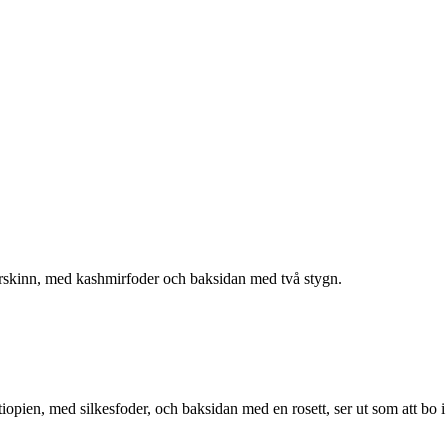
k fårskinn, med kashmirfoder och baksidan med två stygn.
Etiopien, med silkesfoder, och baksidan med en rosett, ser ut som att bo i