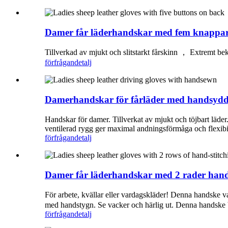
Damer får läderhandskar med fem knappar
Tillverkad av mjukt och slitstarkt fårskinn ， Extremt bekv
förfrågan
detalj
Damerhandskar för fårläder med handsyd
Handskar för damer. Tillverkat av mjukt och töjbart läd
ventilerad rygg ger maximal andningsförmåga och flexibil
förfrågan
detalj
Damer får läderhandskar med 2 rader han
För arbete, kvällar eller vardagskläder! Denna handske v
med handstygn. Se vacker och härlig ut. Denna handske bä
förfrågan
detalj