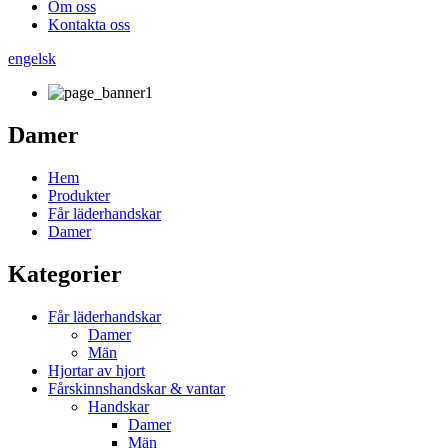
Om oss
Kontakta oss
engelsk
Damer
Hem
Produkter
Får läderhandskar
Damer
Kategorier
Får läderhandskar
Damer
Män
Hjortar av hjort
Fårskinnshandskar & vantar
Handskar
Damer
Män