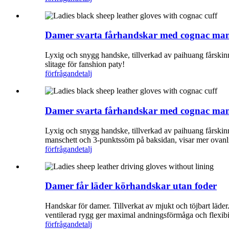
Damer svarta fårhandskar med cognac man
Lyxig och snygg handske, tillverkad av paihuang fårskinn
slitage för fanshion paty!
förfrågan
detalj
Damer svarta fårhandskar med cognac man
Lyxig och snygg handske, tillverkad av paihuang fårskinn
manschett och 3-punktssöm på baksidan, visar mer ovanlig
förfrågan
detalj
Damer får läder körhandskar utan foder
Handskar för damer. Tillverkat av mjukt och töjbart läd
ventilerad rygg ger maximal andningsförmåga och flexibil
förfrågan
detalj