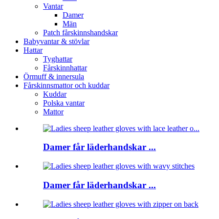
Vantar
Damer
Män
Patch fårskinnshandskar
Babyvantar & stövlar
Hattar
Tyghattar
Fårskinnhattar
Örmuff & innersula
Fårskinnsmattor och kuddar
Kuddar
Polska vantar
Mattor
Damer får läderhandskar ...
Damer får läderhandskar ...