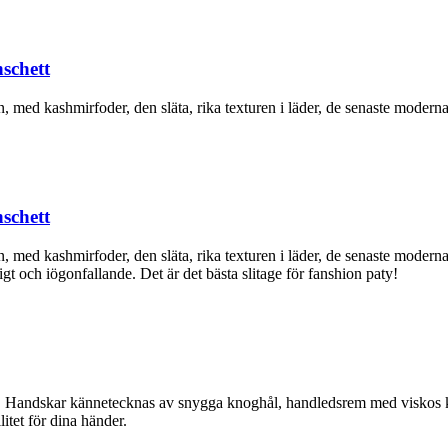
schett
, med kashmirfoder, den släta, rika texturen i läder, de senaste modern
schett
, med kashmirfoder, den släta, rika texturen i läder, de senaste moder
t och iögonfallande. Det är det bästa slitage för fanshion paty!
er. Handskar kännetecknas av snygga knoghål, handledsrem med viskos 
itet för dina händer.