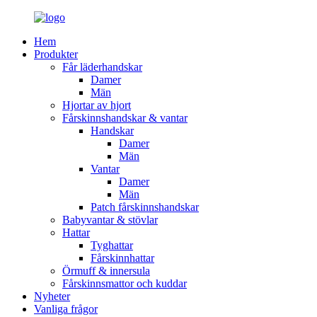
Hem
Produkter
Får läderhandskar
Damer
Män
Hjortar av hjort
Fårskinnshandskar & vantar
Handskar
Damer
Män
Vantar
Damer
Män
Patch fårskinnshandskar
Babyvantar & stövlar
Hattar
Tyghattar
Fårskinnhattar
Örmuff & innersula
Fårskinnsmattor och kuddar
Nyheter
Vanliga frågor