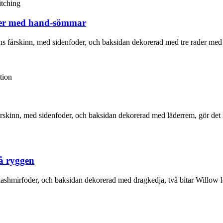
ader med hand-sömmar
iens fårskinn, med sidenfoder, och baksidan dekorerad med tre rader med
 fårskinn, med sidenfoder, och baksidan dekorerad med läderrem, gör de
å ryggen
 kashmirfoder, och baksidan dekorerad med dragkedja, två bitar Willow l