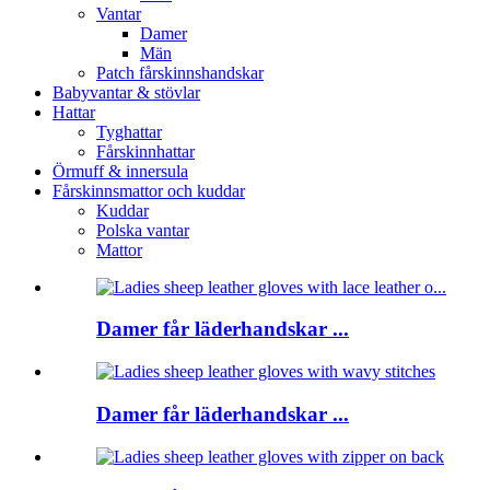
Vantar
Damer
Män
Patch fårskinnshandskar
Babyvantar & stövlar
Hattar
Tyghattar
Fårskinnhattar
Örmuff & innersula
Fårskinnsmattor och kuddar
Kuddar
Polska vantar
Mattor
Damer får läderhandskar ...
Damer får läderhandskar ...