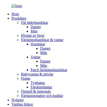
Hem
Produkter
Får läderhandskar
Damer
Män
Hjortar av hjort
Fårskinnshandskar & vantar
Handskar
Damer
Män
Vantar
Damer
Män
Patch fårskinnshandskar
Babyvantar & stövlar
Hattar
Tyghattar
Fårskinnhattar
Örmuff & innersula
Fårskinnsmattor och kuddar
Nyheter
Vanliga frågor