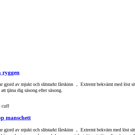
å ryggen
r gjord av mjukt och slitstarkt fårskinn ， Extremt bekvämt med löst sit
tt tjäna dig säsong efter säsong.
pp manschett
var gjord av mjukt och slitstarkt fårskinn ， Extremt bekväm med löst s