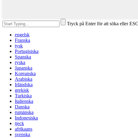
Tryck på Enter för att söka eller ESC
engelsk
Franska
tysk
Portugisiska
Spanska
ryska
Japanska
Koreanska
Arabiska
Irländska
grekisk
Turkiska
Italienska
Danska
rumänska
Indonesiska
tjeck
afrikaans
svenska