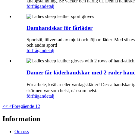
knappstängning. Se vacker och härlig ut. Denna handske b
förfrågan
detalj
Damhandskar för fårläder
Sportstil, tillverkad av mjukt och töjbart läder. Med silkesf
och andra sport!
förfrågan
detalj
Damer får läderhandskar med 2 rader han
För arbete, kvällar eller vardagskläder! Dessa handskar 
skärmen var som helst, när som helst.
förfrågan
detalj
<<
<Föregående
1
2
Information
Om oss