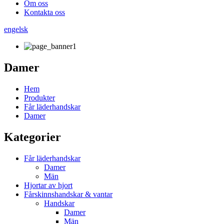
Om oss
Kontakta oss
engelsk
Damer
Hem
Produkter
Får läderhandskar
Damer
Kategorier
Får läderhandskar
Damer
Män
Hjortar av hjort
Fårskinnshandskar & vantar
Handskar
Damer
Män