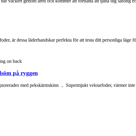
är vackert genom åren och kommer att fortsätta att tjäna dig säsong ef
oder, är dessa läderhandskar perfekta för att testa ditt personliga läge för
dsöm på ryggen
ignorerades med pekskärmskinn ， Supermjukt velourfoder, värmer inte b