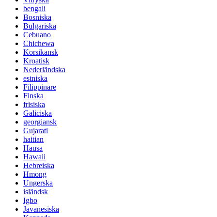
bengali
Bosniska
Bulgariska
Cebuano
Chichewa
Korsikansk
Kroatisk
Nederländska
estniska
Filippinare
Finska
frisiska
Galiciska
georgiansk
Gujarati
haitian
Hausa
Hawaii
Hebreiska
Hmong
Ungerska
isländsk
Igbo
Javanesiska