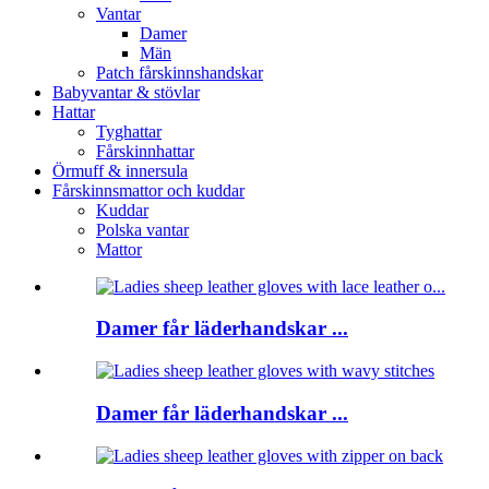
Vantar
Damer
Män
Patch fårskinnshandskar
Babyvantar & stövlar
Hattar
Tyghattar
Fårskinnhattar
Örmuff & innersula
Fårskinnsmattor och kuddar
Kuddar
Polska vantar
Mattor
Damer får läderhandskar ...
Damer får läderhandskar ...