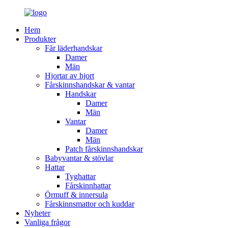
Hem
Produkter
Får läderhandskar
Damer
Män
Hjortar av hjort
Fårskinnshandskar & vantar
Handskar
Damer
Män
Vantar
Damer
Män
Patch fårskinnshandskar
Babyvantar & stövlar
Hattar
Tyghattar
Fårskinnhattar
Örmuff & innersula
Fårskinnsmattor och kuddar
Nyheter
Vanliga frågor