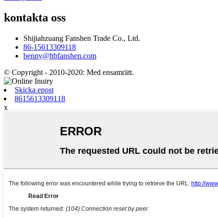
kontakta oss
Shijiahzuang Fanshen Trade Co., Ltd.
86-15613309118
benny@hbfanshen.com
© Copyright - 2010-2020: Med ensamrätt.
Skicka epost
8615613309118
x