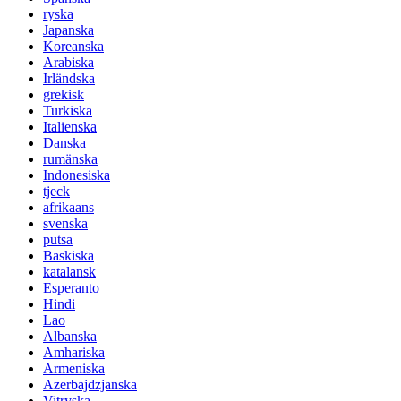
ryska
Japanska
Koreanska
Arabiska
Irländska
grekisk
Turkiska
Italienska
Danska
rumänska
Indonesiska
tjeck
afrikaans
svenska
putsa
Baskiska
katalansk
Esperanto
Hindi
Lao
Albanska
Amhariska
Armeniska
Azerbajdzjanska
Vitryska