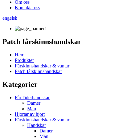
Om oss
Kontakta oss
engelsk
Patch fårskinnshandskar
Hem
Produkter
Fårskinnshandskar & vantar
Patch fårskinnshandskar
Kategorier
Får läderhandskar
Damer
Män
Hjortar av hjort
Fårskinnshandskar & vantar
Handskar
Damer
Män