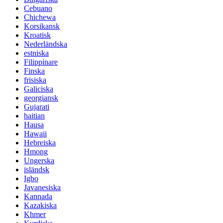
Cebuano
Chichewa
Korsikansk
Kroatisk
Nederländska
estniska
Filippinare
Finska
frisiska
Galiciska
georgiansk
Gujarati
haitian
Hausa
Hawaii
Hebreiska
Hmong
Ungerska
isländsk
Igbo
Javanesiska
Kannada
Kazakiska
Khmer