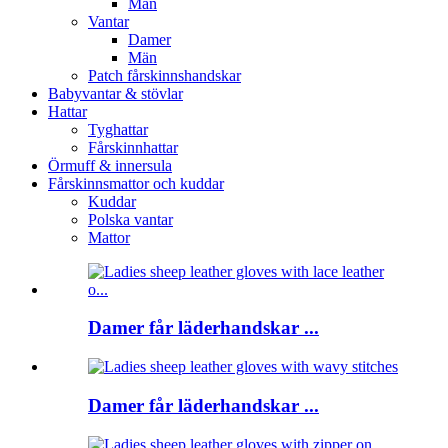
Män
Vantar
Damer
Män
Patch fårskinnshandskar
Babyvantar & stövlar
Hattar
Tyghattar
Fårskinnhattar
Örmuff & innersula
Fårskinnsmattor och kuddar
Kuddar
Polska vantar
Mattor
Damer får läderhandskar ...
Damer får läderhandskar ...