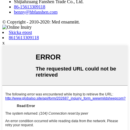
Shijiahzuang Fanshen Trade Co., Ltd.
86-15613309118
benny@hbfanshen.com
© Copyright - 2010-2020: Med ensamrätt.
Skicka epost
8615613309118
x