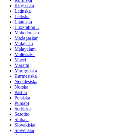
Kurdiska
Kirgiziska
Latinska
Lettiska
Litauiska
Luxembou ..
Makedonska
Madagaskar
Malajiska
Malayalam
Maltesiska
Maori
Marathi
Mongoliska
Burmesiska
Nepalesiska
Norska
Pashto
Persiska
Punjabi
Serbiska
Sesotho
Sinhala
Slovakiska
Slovenska