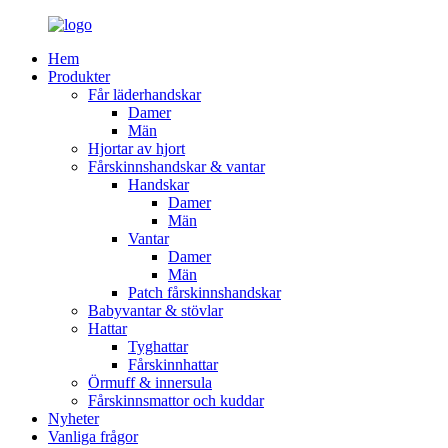
Hem
Produkter
Får läderhandskar
Damer
Män
Hjortar av hjort
Fårskinnshandskar & vantar
Handskar
Damer
Män
Vantar
Damer
Män
Patch fårskinnshandskar
Babyvantar & stövlar
Hattar
Tyghattar
Fårskinnhattar
Örmuff & innersula
Fårskinnsmattor och kuddar
Nyheter
Vanliga frågor