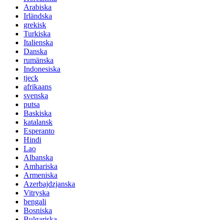
Arabiska
Irländska
grekisk
Turkiska
Italienska
Danska
rumänska
Indonesiska
tjeck
afrikaans
svenska
putsa
Baskiska
katalansk
Esperanto
Hindi
Lao
Albanska
Amhariska
Armeniska
Azerbajdzjanska
Vitryska
bengali
Bosniska
Bulgariska