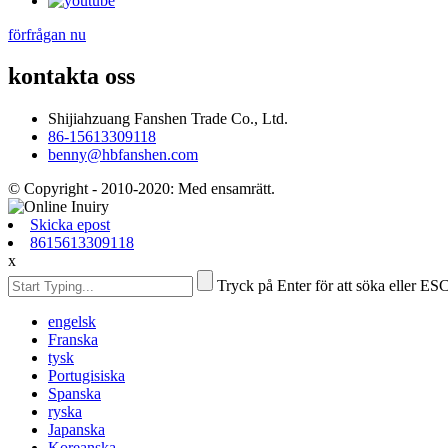
förfrågan nu
kontakta oss
Shijiahzuang Fanshen Trade Co., Ltd.
86-15613309118
benny@hbfanshen.com
© Copyright - 2010-2020: Med ensamrätt.
Skicka epost
8615613309118
x
Tryck på Enter för att söka eller ESC
engelsk
Franska
tysk
Portugisiska
Spanska
ryska
Japanska
Koreanska