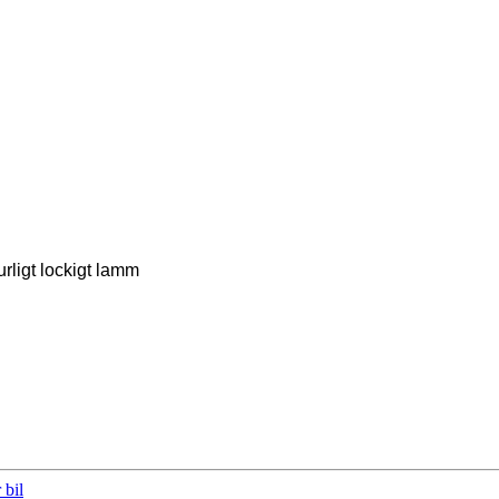
urligt lockigt lamm
 bil