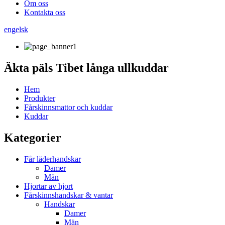
Om oss
Kontakta oss
engelsk
Äkta päls Tibet långa ullkuddar
Hem
Produkter
Fårskinnsmattor och kuddar
Kuddar
Kategorier
Får läderhandskar
Damer
Män
Hjortar av hjort
Fårskinnshandskar & vantar
Handskar
Damer
Män