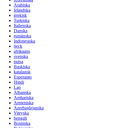
Arabiska
Irländska
grekisk
Turkiska
Italienska
Danska
rumänska
Indonesiska
tjeck
afrikaans
svenska
putsa
Baskiska
katalansk
Esperanto
Hindi
Lao
Albanska
Amhariska
Armeniska
Azerbajdzjanska
Vitryska
bengali
Bosniska