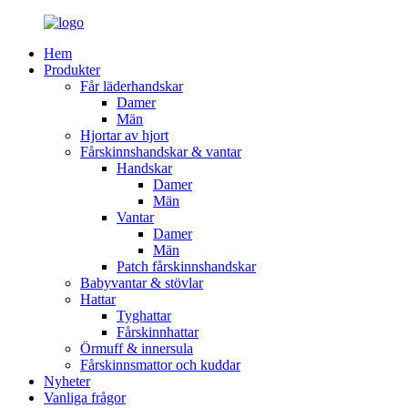
Hem
Produkter
Får läderhandskar
Damer
Män
Hjortar av hjort
Fårskinnshandskar & vantar
Handskar
Damer
Män
Vantar
Damer
Män
Patch fårskinnshandskar
Babyvantar & stövlar
Hattar
Tyghattar
Fårskinnhattar
Örmuff & innersula
Fårskinnsmattor och kuddar
Nyheter
Vanliga frågor