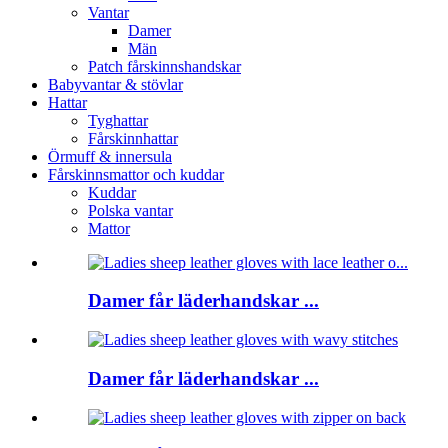
Vantar
Damer
Män
Patch fårskinnshandskar
Babyvantar & stövlar
Hattar
Tyghattar
Fårskinnhattar
Örmuff & innersula
Fårskinnsmattor och kuddar
Kuddar
Polska vantar
Mattor
Damer får läderhandskar ...
Damer får läderhandskar ...