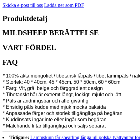
Skicka e-post till oss
Ladda ner som PDF
Produktdetalj
MILDSHEEP BERÄTTELSE
VÅRT FÖRDEL
FAQ
* 100% äkta mongoliet / tibetansk fårpäls / tibet lammpäls / nat
* Storlek: 40 * 40cm, 45 * 45cm, 50 * 50cm, 60 * 60cm
* Färg: Vit, grå, beige och färggradient design
* Tibetanskt hår är extremt långt, lockigt, mjukt och lätt
* Päls är andningsbar och allergivänlig
* Ensidig päls kudde med mjuk mocka baksida
* Anpassade färger och storlek tillgängliga på begäran
* Kuddinsats ingår inte eller ingår som begäran
* Matchande filtar tillgängliga och säljs separat
Tidigare:
Lammskinn får shearling långa ull polska tvättvantar för