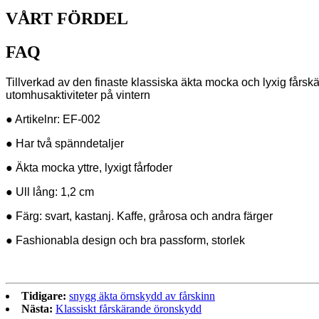
VÅRT FÖRDEL
FAQ
Tillverkad av den finaste klassiska äkta mocka och lyxig fårs
utomhusaktiviteter på vintern
● Artikelnr: EF-002
● Har två spänndetaljer
● Äkta mocka yttre, lyxigt fårfoder
● Ull lång: 1,2 cm
● Färg: svart, kastanj. Kaffe, grårosa och andra färger
● Fashionabla design och bra passform, storlek
Tidigare:
snygg äkta örnskydd av fårskinn
Nästa:
Klassiskt fårskärande öronskydd