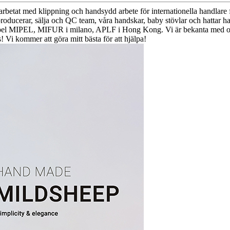
at med klippning och handsydd arbete för internationella handlare fra
producerar, sälja och QC team, våra handskar, baby stövlar och hattar h
 exempel MIPEL, MIFUR i milano, APLF i Hong Kong. Vi är bekanta med ol
 Vi kommer att göra mitt bästa för att hjälpa!