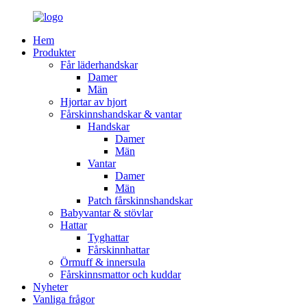
Hem
Produkter
Får läderhandskar
Damer
Män
Hjortar av hjort
Fårskinnshandskar & vantar
Handskar
Damer
Män
Vantar
Damer
Män
Patch fårskinnshandskar
Babyvantar & stövlar
Hattar
Tyghattar
Fårskinnhattar
Örmuff & innersula
Fårskinnsmattor och kuddar
Nyheter
Vanliga frågor