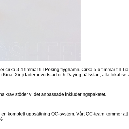
ver cirka 3-4 timmar till Peking flyghamn. Cirka 5-6 timmar till T
n i Kina. Xinji läderhuvudstad och Daying pälsstad, alla lokalise
ens krav stöder vi det anpassade inkluderingspaketet.
g en komplett uppsättning QC-system. Vårt QC-team kommer att k
1%