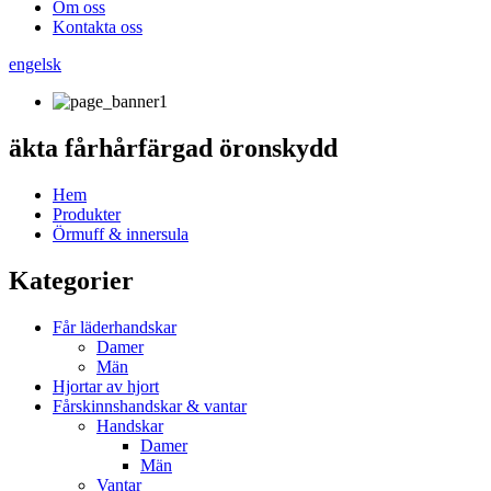
Om oss
Kontakta oss
engelsk
äkta fårhårfärgad öronskydd
Hem
Produkter
Örmuff & innersula
Kategorier
Får läderhandskar
Damer
Män
Hjortar av hjort
Fårskinnshandskar & vantar
Handskar
Damer
Män
Vantar