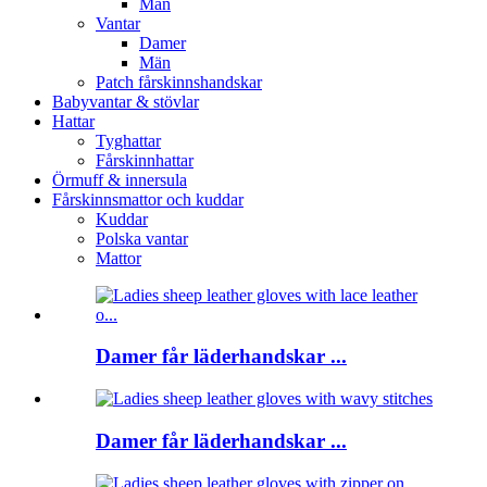
Män
Vantar
Damer
Män
Patch fårskinnshandskar
Babyvantar & stövlar
Hattar
Tyghattar
Fårskinnhattar
Örmuff & innersula
Fårskinnsmattor och kuddar
Kuddar
Polska vantar
Mattor
Damer får läderhandskar ...
Damer får läderhandskar ...