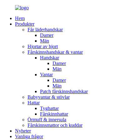
Hem
Produkter
Får läderhandskar
Damer
Män
Hjortar av hjort
Fårskinnshandskar & vantar
Handskar
Damer
Män
Vantar
Damer
Män
Patch fårskinnshandskar
Babyvantar & stövlar
Hattar
Tyghattar
Fårskinnhattar
Örmuff & innersula
Fårskinnsmattor och kuddar
Nyheter
Vanliga frågor