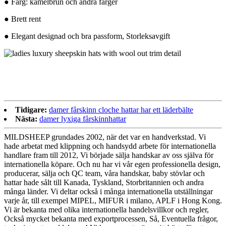
● Färg: kamelbrun och andra färger
● Brett rent
● Elegant designad och bra passform, Storleksavgift
Tidigare:
damer fårskinn cloche hattar har ett läderbälte
Nästa:
damer lyxiga fårskinnhattar
MILDSHEEP grundades 2002, när det var en handverkstad. Vi
hade arbetat med klippning och handsydd arbete för internationella
handlare fram till 2012, Vi började sälja handskar av oss själva för
internationella köpare. Och nu har vi vår egen professionella design,
producerar, sälja och QC team, våra handskar, baby stövlar och
hattar hade sålt till Kanada, Tyskland, Storbritannien och andra
många länder. Vi deltar också i många internationella utställningar
varje år, till exempel MIPEL, MIFUR i milano, APLF i Hong Kong.
Vi är bekanta med olika internationella handelsvillkor och regler,
Också mycket bekanta med exportprocessen, Så, Eventuella frågor,