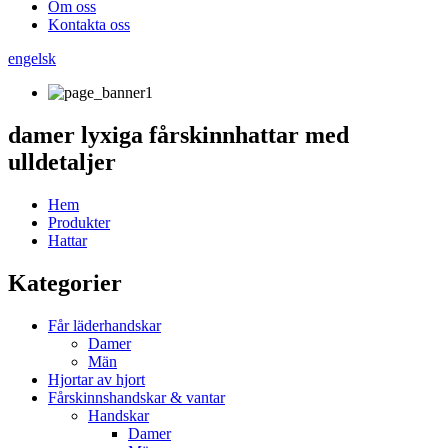
Om oss
Kontakta oss
engelsk
damer lyxiga fårskinnhattar med
ulldetaljer
Hem
Produkter
Hattar
Kategorier
Får läderhandskar
Damer
Män
Hjortar av hjort
Fårskinnshandskar & vantar
Handskar
Damer