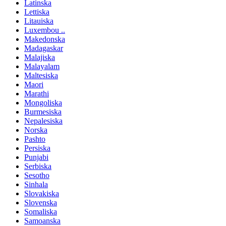
Latinska
Lettiska
Litauiska
Luxembou ..
Makedonska
Madagaskar
Malajiska
Malayalam
Maltesiska
Maori
Marathi
Mongoliska
Burmesiska
Nepalesiska
Norska
Pashto
Persiska
Punjabi
Serbiska
Sesotho
Sinhala
Slovakiska
Slovenska
Somaliska
Samoanska