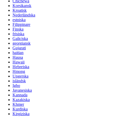
Chichewa
Korsikansk
Kroatisk
Nederländska
estniska
Filippinare
Finska
frisiska
Galiciska
georgiansk
Gujarati
haitian
Hausa
Hawaii
Hebreiska
Hmong
Ungerska
isländsk
Igbo
Javanesiska
Kannada
Kazakiska
Khmer
Kurdiska
Kirgiziska