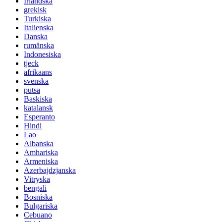
Irländska
grekisk
Turkiska
Italienska
Danska
rumänska
Indonesiska
tjeck
afrikaans
svenska
putsa
Baskiska
katalansk
Esperanto
Hindi
Lao
Albanska
Amhariska
Armeniska
Azerbajdzjanska
Vitryska
bengali
Bosniska
Bulgariska
Cebuano