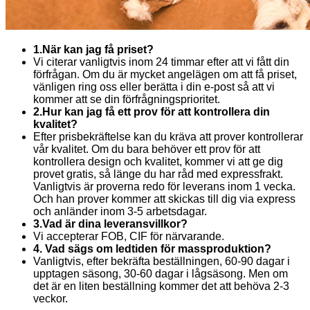
1.När kan jag få priset?
Vi citerar vanligtvis inom 24 timmar efter att vi fått din
förfrågan. Om du är mycket angelägen om att få priset,
vänligen ring oss eller berätta i din e-post så att vi
kommer att se din förfrågningsprioritet.
2.Hur kan jag få ett prov för att kontrollera din
kvalitet?
Efter prisbekräftelse kan du kräva att prover kontrollerar
vår kvalitet. Om du bara behöver ett prov för att
kontrollera design och kvalitet, kommer vi att ge dig
provet gratis, så länge du har råd med expressfrakt.
Vanligtvis är proverna redo för leverans inom 1 vecka.
Och han prover kommer att skickas till dig via express
och anländer inom 3-5 arbetsdagar.
3.Vad är dina leveransvillkor?
Vi accepterar FOB, CIF för närvarande.
4. Vad sägs om ledtiden för massproduktion?
Vanligtvis, efter bekräfta beställningen, 60-90 dagar i
upptagen säsong, 30-60 dagar i lågsäsong. Men om
det är en liten beställning kommer det att behöva 2-3
veckor.