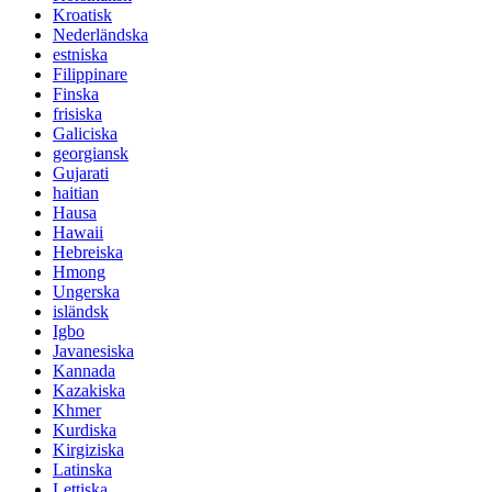
Kroatisk
Nederländska
estniska
Filippinare
Finska
frisiska
Galiciska
georgiansk
Gujarati
haitian
Hausa
Hawaii
Hebreiska
Hmong
Ungerska
isländsk
Igbo
Javanesiska
Kannada
Kazakiska
Khmer
Kurdiska
Kirgiziska
Latinska
Lettiska