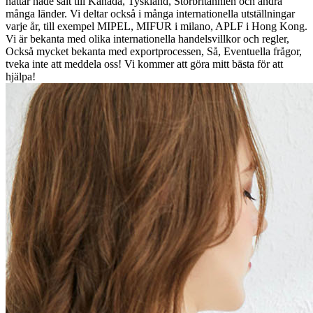
hattar hade sålt till Kanada, Tyskland, Storbritannien och andra
många länder. Vi deltar också i många internationella utställningar
varje år, till exempel MIPEL, MIFUR i milano, APLF i Hong Kong.
Vi är bekanta med olika internationella handelsvillkor och regler,
Också mycket bekanta med exportprocessen, Så, Eventuella frågor,
tveka inte att meddela oss! Vi kommer att göra mitt bästa för att
hjälpa!