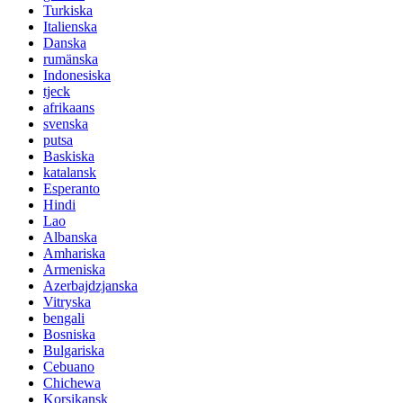
Turkiska
Italienska
Danska
rumänska
Indonesiska
tjeck
afrikaans
svenska
putsa
Baskiska
katalansk
Esperanto
Hindi
Lao
Albanska
Amhariska
Armeniska
Azerbajdzjanska
Vitryska
bengali
Bosniska
Bulgariska
Cebuano
Chichewa
Korsikansk