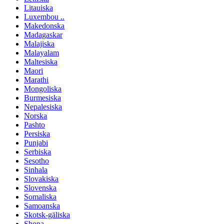
Litauiska
Luxembou ..
Makedonska
Madagaskar
Malajiska
Malayalam
Maltesiska
Maori
Marathi
Mongoliska
Burmesiska
Nepalesiska
Norska
Pashto
Persiska
Punjabi
Serbiska
Sesotho
Sinhala
Slovakiska
Slovenska
Somaliska
Samoanska
Skotsk-gäliska
Shona