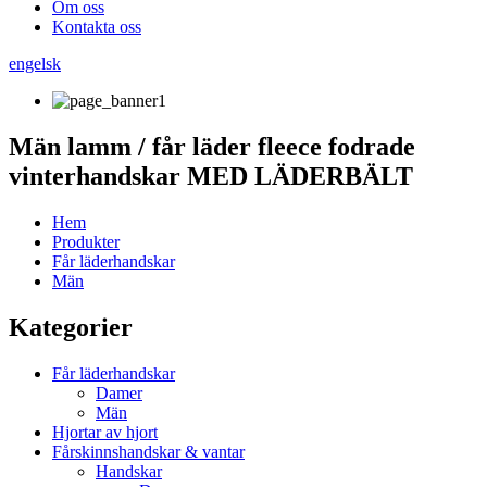
Om oss
Kontakta oss
engelsk
Män lamm / får läder fleece fodrade
vinterhandskar MED LÄDERBÄLT
Hem
Produkter
Får läderhandskar
Män
Kategorier
Får läderhandskar
Damer
Män
Hjortar av hjort
Fårskinnshandskar & vantar
Handskar