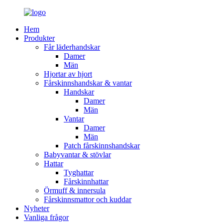
Hem
Produkter
Får läderhandskar
Damer
Män
Hjortar av hjort
Fårskinnshandskar & vantar
Handskar
Damer
Män
Vantar
Damer
Män
Patch fårskinnshandskar
Babyvantar & stövlar
Hattar
Tyghattar
Fårskinnhattar
Örmuff & innersula
Fårskinnsmattor och kuddar
Nyheter
Vanliga frågor