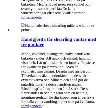
baksidan. Med färgglad nese, ser skönhet och
ovanligt ut som är perfekta för kalla
vintervandringar eller sena kvällar utanför.
förfrågan
detalj
Handgjorda får shearling vantar med
tre punkter
Mode, enkelhet, avantgarde, halva handskens
baksida vändes. All mjuk och elastisk lammull
visar helt, Låt människor ha en intuitiv förståelse
för kvaliteten på lammskinn. Även en
skönhetsutsmyckning. Design med insidesöm.
Tillverkad av äkta merinofårskinn, dessa är
extremt varma och hållbara och ändå gör de
naturliga fibrerna dessa handskar andas.
Fårskinnspäls är mjuk men ändå stark. Dess
fibrer andas in och fungerar som en naturlig
inomhusregulator för din kropp, som är perfekta
för kalla vintervandringar eller sent på kvällarna.
förfrågan
detalj