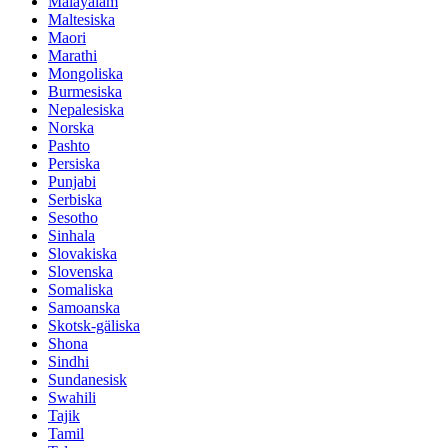
Malayalam
Maltesiska
Maori
Marathi
Mongoliska
Burmesiska
Nepalesiska
Norska
Pashto
Persiska
Punjabi
Serbiska
Sesotho
Sinhala
Slovakiska
Slovenska
Somaliska
Samoanska
Skotsk-gäliska
Shona
Sindhi
Sundanesisk
Swahili
Tajik
Tamil