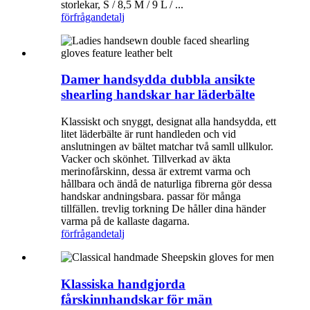
storlekar, S / 8,5 M / 9 L / ...
förfrågan
detalj
Damer handsydda dubbla ansikte
shearling handskar har läderbälte
Klassiskt och snyggt, designat alla handsydda, ett
litet läderbälte är runt handleden och vid
anslutningen av bältet matchar två samll ullkulor.
Vacker och skönhet. Tillverkad av äkta
merinofårskinn, dessa är extremt varma och
hållbara och ändå de naturliga fibrerna gör dessa
handskar andningsbara. passar för många
tillfällen. trevlig torkning De håller dina händer
varma på de kallaste dagarna.
förfrågan
detalj
Klassiska handgjorda
fårskinnhandskar för män