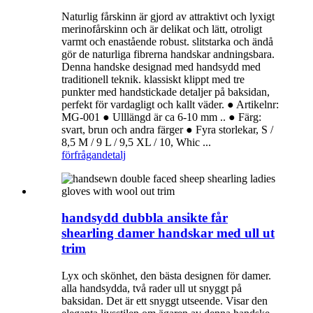
Naturlig fårskinn är gjord av attraktivt och lyxigt
merinofårskinn och är delikat och lätt, otroligt
varmt och enastående robust. slitstarka och ändå
gör de naturliga fibrerna handskar andningsbara.
Denna handske designad med handsydd med
traditionell teknik. klassiskt klippt med tre
punkter med handstickade detaljer på baksidan,
perfekt för vardagligt och kallt väder. ● Artikelnr:
MG-001 ● Ulllängd är ca 6-10 mm .. ● Färg:
svart, brun och andra färger ● Fyra storlekar, S /
8,5 M / 9 L / 9,5 XL / 10, Whic ...
förfrågan
detalj
handsydd dubbla ansikte får
shearling damer handskar med ull ut
trim
Lyx och skönhet, den bästa designen för damer.
alla handsydda, två rader ull ut snyggt på
baksidan. Det är ett snyggt utseende. Visar den