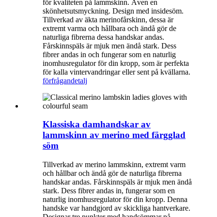
för kvaliteten på lammskinn. Även en
skönhetsutsmyckning. Design med insidesöm.
Tillverkad av äkta merinofårskinn, dessa är
extremt varma och hållbara och ändå gör de
naturliga fibrerna dessa handskar andas.
Fårskinnspäls är mjuk men ändå stark. Dess
fibrer andas in och fungerar som en naturlig
inomhusregulator för din kropp, som är perfekta
för kalla vintervandringar eller sent på kvällarna.
förfrågan
detalj
Klassiska damhandskar av
lammskinn av merino med färgglad
söm
Tillverkad av merino lammskinn, extremt varm
och hållbar och ändå gör de naturliga fibrerna
handskar andas. Fårskinnspäls är mjuk men ändå
stark. Dess fibrer andas in, fungerar som en
naturlig inomhusregulator för din kropp. Denna
handske var handgjord av skickliga hantverkare.
Designar tre punkter med handsömmar på