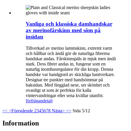
Vanliga och klassiska damhandskar
av merinofårskinn med söm på
insidan
Tillverkad av merino lammskinn, extremt varm
och hållbar och ändå gör de naturliga fibrerna
handskar andas. Fårskinnspäls är mjuk men ändå
stark. Dess fibrer andas in, fungerar som en
naturlig inomhusregulator för din kropp. Denna
handske var handgjord av skickliga hantverkare.
Designar tre punkter med handsömmar på
baksidan. Med färgglad nese, ser skönhet och
ovanligt ut som är perfekta för kalla
vintervandringar eller sena kvällar utanför.
förfrågan
detalj
<<
<Föregående
2
3
4
5
6
7
8
Nästa>
>>
Sida 5/12
Information