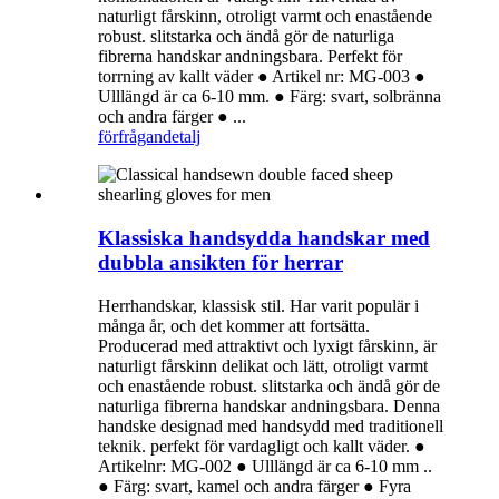
naturligt fårskinn, otroligt varmt och enastående
robust. slitstarka och ändå gör de naturliga
fibrerna handskar andningsbara. Perfekt för
torrning av kallt väder ● Artikel nr: MG-003 ●
Ulllängd är ca 6-10 mm. ● Färg: svart, solbränna
och andra färger ● ...
förfrågan
detalj
Klassiska handsydda handskar med
dubbla ansikten för herrar
Herrhandskar, klassisk stil. Har varit populär i
många år, och det kommer att fortsätta.
Producerad med attraktivt och lyxigt fårskinn, är
naturligt fårskinn delikat och lätt, otroligt varmt
och enastående robust. slitstarka och ändå gör de
naturliga fibrerna handskar andningsbara. Denna
handske designad med handsydd med traditionell
teknik. perfekt för vardagligt och kallt väder. ●
Artikelnr: MG-002 ● Ulllängd är ca 6-10 mm ..
● Färg: svart, kamel och andra färger ● Fyra