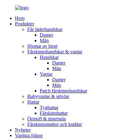
Hem
Produkter
Får läderhandskar
Damer
Män
Hjortar av hjort
Fårskinnshandskar & vantar
Handskar
Damer
Män
Vantar
Damer
Män
Patch fårskinnshandskar
Babyvantar & stövlar
Hattar
Tyghattar
Fårskinnhattar
Örmuff & innersula
Fårskinnsmattor och kuddar
Nyheter
Vanliga frågor