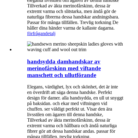
eleganta livsstilen om ägaren av denna handske
Tillverkad av äkta merinofårskinn, dessa är
extremt varma och slitstarka, men ändå gör de
naturliga fibrerna dessa handskar andningsbara.
Passar för många tillfällen. Trevlig torkning De
håller dina händer varma de kallaste dagarna.
förfrågan
detalj
handsydda damhandskar av
merinofårskinn med viftande
manschett och ullutförande
Elegans, värdighet, lyx och skönhet, det är inte
en överdrift att säga denna handske. Perfekt
design för damer. alla handsydda, en ull ut snyggt
på baksidan. och ekar med viftningen vid
chuffen. ser väldigt perfekt ut. Visar den ära
livsstilen om ägaren till denna handske,
Tillverkad av äkta merinofårskinn, dessa är
extremt varma och hållbara och ändå naturliga
fibrer gör att dessa handskar andas. passar för
många tillfällen. trevlig torkning.