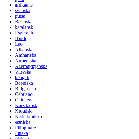
afrikaans
svenska
putsa
Baskiska
katalansk
Esperanto
Hindi
Lao
Albanska
Amhariska
Armeniska
Azerbajdzjanska
Vitryska
bengali
Bosniska
Bulgariska
Cebuano
Chichewa
Korsikansk
Kroatisk
Nederländska
estniska
Filippinare
Finska
frisiska