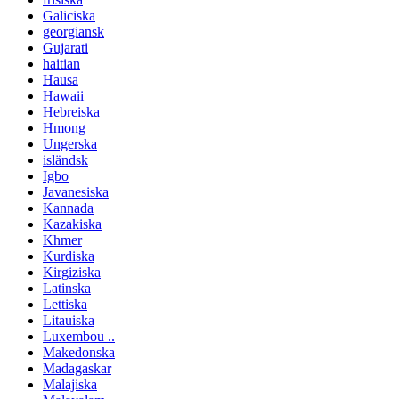
Galiciska
georgiansk
Gujarati
haitian
Hausa
Hawaii
Hebreiska
Hmong
Ungerska
isländsk
Igbo
Javanesiska
Kannada
Kazakiska
Khmer
Kurdiska
Kirgiziska
Latinska
Lettiska
Litauiska
Luxembou ..
Makedonska
Madagaskar
Malajiska