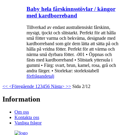
Baby hela fårskinnsstövlar / kängor
med kardborreband
Tillverkad av endast australiensiskt fårskinn,
mysigt, tjockt och slitstarkt. Perfekt för att hålla
små fötter varma och bekväma, designade med
kardborreband som gör dem lätta att sätta på och
hålla på vridna fötter. Perfekt för att värma och
närma små dyrbara fötter. -001 • Öppnas och
fästs med kardborreband • Slitstark yttersula i
gummi • Färg: svart, brun, kamel, rosa, grå och
andra färger. • Storlekar: storlekstabell
förfrågan
detalj
<<
<Föregående
1
2
3
4
5
6
Nästa>
>>
Sida 2/12
Information
Om oss
Kontakta oss
Vanliga frågor