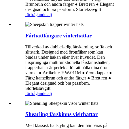
Brunbrun och andra färger ● Brett ren ● Elegant
designad och bra passform, Storleksavgift
förfrågan
detalj
Fårhattfångare vinterhattar
Tillverkad av dubbelsidig fårskärning, soffa och
slitstark. Designad med öronflikar som kan
bindas under hakan eller över huvudet. Den
ursprungliga multifunktionella fårskinnshatten,
trapperhattar är perfekta för att hålla dina öron
varma. ● Artikelnr: HW-011M ● öronklappar ●
Färg: kamelbrun och andra färger ● Brett ren ●
Elegant designad och bra passform,
Storleksavgift
förfrågan
detalj
Shearling fårskinns visirhattar
Med klassisk hattstyling kan den här bäras på