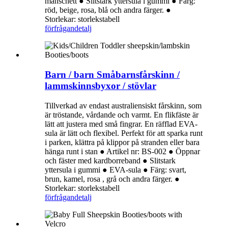
manschett ● Slitstark yttersula i gummi ● Färg:
röd, beige, rosa, blå och andra färger. ●
Storlekar: storlekstabell
förfrågan
detalj
Barn / barn Småbarnsfårskinn /
lammskinnsbyxor / stövlar
Tillverkad av endast australiensiskt fårskinn, som
är tröstande, vårdande och varmt. En flikfäste är
lätt att justera med små fingrar. En räfflad EVA-
sula är lätt och flexibel. Perfekt för att sparka runt
i parken, klättra på klippor på stranden eller bara
hänga runt i stan ● Artikel nr: BS-002 ● Öppnar
och fäster med kardborreband ● Slitstark
yttersula i gummi ● EVA-sula ● ​​Färg: svart,
brun, kamel, rosa , grå och andra färger. ●
Storlekar: storlekstabell
förfrågan
detalj