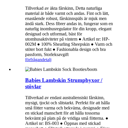
Tillverkad av äkta fårskinn, Detta naturliga
material är både varmt och andas. Fint och lätt,
enastående robust, fårskinnspäls är mjuk men
ändå stark. Dess fibrer andas in, fungerar som en
naturlig inomhusregulator för din kropp, elegant
designad och utformad, bäst för
utomhusaktiviteter på vintern ● Artikel nr: HP-
002M ● 100% Shearling Sheepskin ● Varm och
stöter bort fukt ● Fashionabla design och bra
passform, Storleksavgift
förfrågan
detalj
Babies Lambskin Strumpbyxor /
stövlar
Tillverkad av endast australiensiskt fårskinn,
mysigt, tjockt och slitstarkt. Perfekt för att hålla
små fötter varma och bekväma, designade med
en stickad manschett för att hålla tossorna
bekvämt på plats på de vridiga små fötterna. ●
Artikel nr: BS-003 ● Öppnas med stickad