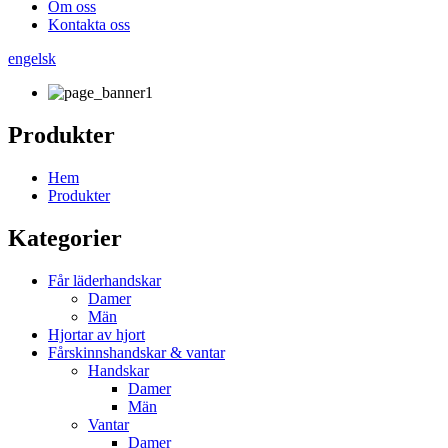
Om oss
Kontakta oss
engelsk
Produkter
Hem
Produkter
Kategorier
Får läderhandskar
Damer
Män
Hjortar av hjort
Fårskinnshandskar & vantar
Handskar
Damer
Män
Vantar
Damer