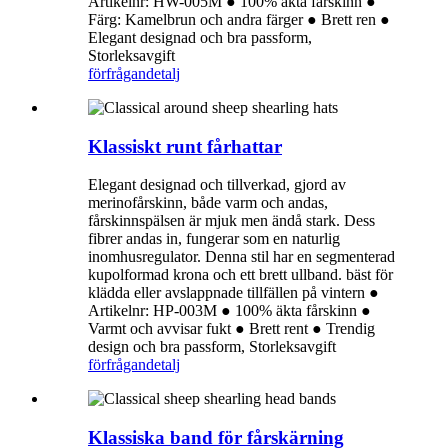
Artikelnr: HW-005M ● 100% äkta fårskinn ●
Färg: Kamelbrun och andra färger ● Brett ren ●
Elegant designad och bra passform,
Storleksavgift
förfrågan
detalj
Klassiskt runt fårhattar
Elegant designad och tillverkad, gjord av
merinofårskinn, både varm och andas,
fårskinnspälsen är mjuk men ändå stark. Dess
fibrer andas in, fungerar som en naturlig
inomhusregulator. Denna stil har en segmenterad
kupolformad krona och ett brett ullband. bäst för
klädda eller avslappnade tillfällen på vintern ●
Artikelnr: HP-003M ● 100% äkta fårskinn ●
Varmt och avvisar fukt ● Brett rent ● Trendig
design och bra passform, Storleksavgift
förfrågan
detalj
Klassiska band för fårskärning