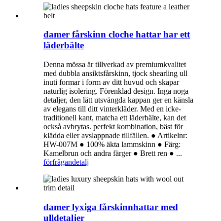
damer fårskinn cloche hattar har ett
läderbälte
Denna mössa är tillverkad av premiumkvalitet
med dubbla ansiktsfårskinn, tjock shearling ull
inuti formar i form av ditt huvud och skapar
naturlig isolering. Förenklad design. Inga noga
detaljer, den lätt utsvängda kappan ger en känsla
av elegans till ditt vinterkläder. Med en icke-
traditionell kant, matcha ett läderbälte, kan det
också avbrytas. perfekt kombination, bäst för
klädda eller avslappnade tillfällen. ● Artikelnr:
HW-007M ● 100% äkta lammskinn ● Färg:
Kamelbrun och andra färger ● Brett ren ● ...
förfrågan
detalj
damer lyxiga fårskinnhattar med
ulldetaljer