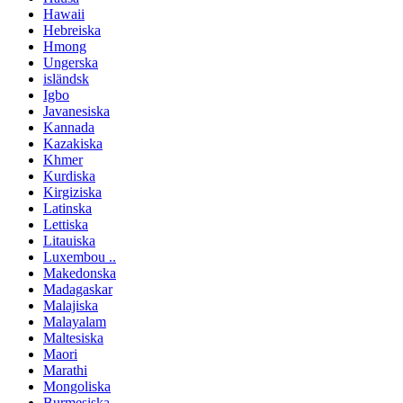
Hawaii
Hebreiska
Hmong
Ungerska
isländsk
Igbo
Javanesiska
Kannada
Kazakiska
Khmer
Kurdiska
Kirgiziska
Latinska
Lettiska
Litauiska
Luxembou ..
Makedonska
Madagaskar
Malajiska
Malayalam
Maltesiska
Maori
Marathi
Mongoliska
Burmesiska