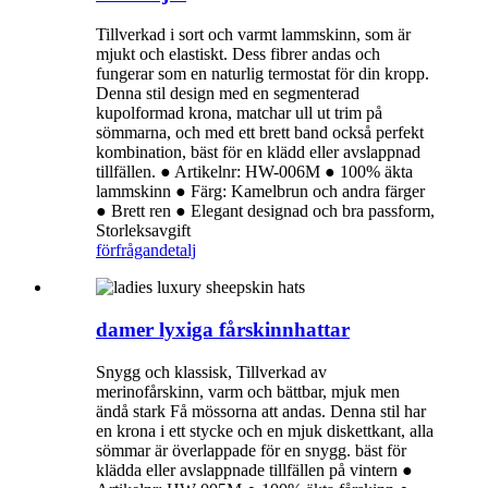
Tillverkad i sort och varmt lammskinn, som är
mjukt och elastiskt. Dess fibrer andas och
fungerar som en naturlig termostat för din kropp.
Denna stil design med en segmenterad
kupolformad krona, matchar ull ut trim på
sömmarna, och med ett brett band också perfekt
kombination, bäst för en klädd eller avslappnad
tillfällen. ● Artikelnr: HW-006M ● 100% äkta
lammskinn ● Färg: Kamelbrun och andra färger
● Brett ren ● Elegant designad och bra passform,
Storleksavgift
förfrågan
detalj
damer lyxiga fårskinnhattar
Snygg och klassisk, Tillverkad av
merinofårskinn, varm och bättbar, mjuk men
ändå stark Få mössorna att andas. Denna stil har
en krona i ett stycke och en mjuk diskettkant, alla
sömmar är överlappade för en snygg. bäst för
klädda eller avslappnade tillfällen på vintern ●