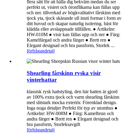
flera sätt för att hålla dig bekväm medan du ser
perfekt ut, visiret och öronflikarna kan fällas upp
och ner. tillverkad av högkvalitativt fårskinn med
tjock yta, tjock skärande ull inuti formar i form av
ditt huvud och skapar naturlig isolering. bäst för
klädda eller avslappnade tillfällen. ● Artikelnr:
HW-010M ● visir kan fällas upp och ner ● Färg:
Kamelfärgad och andra färger ● Brett ren ●
Elegant designad och bra passform, Storlek ...
förfrågan
detalj
Shearling fårskinn ryska visir
vinterhattar
klassisk rysk hattstyling, den här hatten är gjord
av 100% extra tjock och varm shearling fårskinn
med slitstark mocka exteriör. Förenklad design.
Inga noga detaljer Perfekt för typ av utomhus ●
Artikelnr: HW-008M ● Färg: Kamelbrun och
andra färger ● Brett ren ● Elegant designad och
bra passform, Storleksavgift
förfrågan
detalj