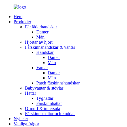
Hem
Produkter
Får läderhandskar
Damer
Män
Hjortar av hjort
Fårskinnshandskar & vantar
Handskar
Damer
Män
Vantar
Damer
Män
Patch fårskinnshandskar
Babyvantar & stövlar
Hattar
Tyghattar
Fårskinnhattar
Örmuff & innersula
Fårskinnsmattor och kuddar
Nyheter
Vanliga frågor