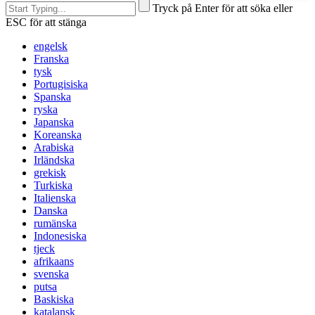
Tryck på Enter för att söka eller
ESC för att stänga
engelsk
Franska
tysk
Portugisiska
Spanska
ryska
Japanska
Koreanska
Arabiska
Irländska
grekisk
Turkiska
Italienska
Danska
rumänska
Indonesiska
tjeck
afrikaans
svenska
putsa
Baskiska
katalansk