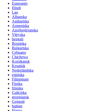
Esperanto
Hindi
Lao
Albanska
Amhariska
Armeniska
Azerbajdzjanska
Vitryska
bengali
Bosniska
Bulgariska
Cebuano
Chichewa
Korsikansk
Kroatisk
Nederländska
estniska
Filippinare
Finska
frisiska
Galiciska
georgiansk
Gujarati
haitian
Hausa